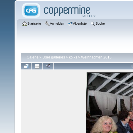
Startseite
Anmelden
Albenliste
Suche
Galerie
>
User galleries
>
kolks
>
Weihnachten 2015