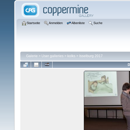
Startseite
Anmelden
Albenliste
Suche
Galerie
>
User galleries
>
kolks
>
Isselburg 2017
D