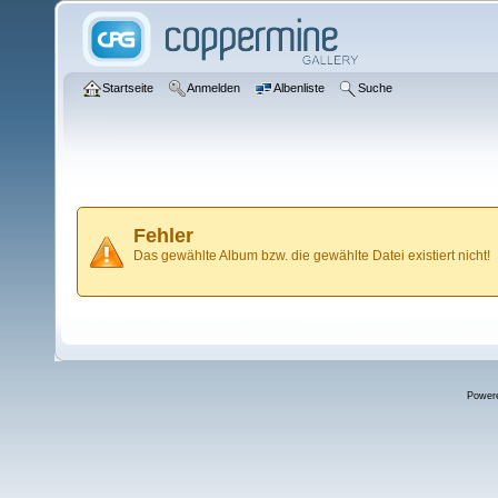
Startseite
Anmelden
Albenliste
Suche
Fehler
Das gewählte Album bzw. die gewählte Datei existiert nicht!
Power