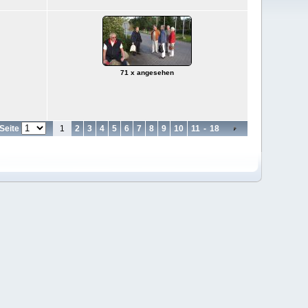
71 x angesehen
Seite
1
2
3
4
5
6
7
8
9
10
11
-
18