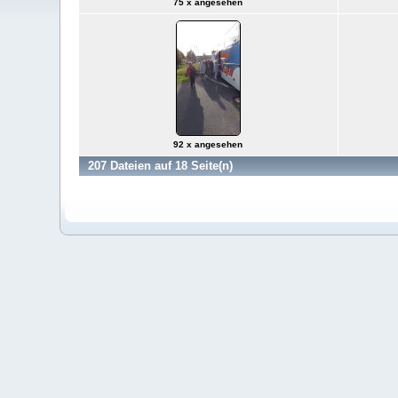
75 x angesehen
92 x angesehen
207 Dateien auf 18 Seite(n)