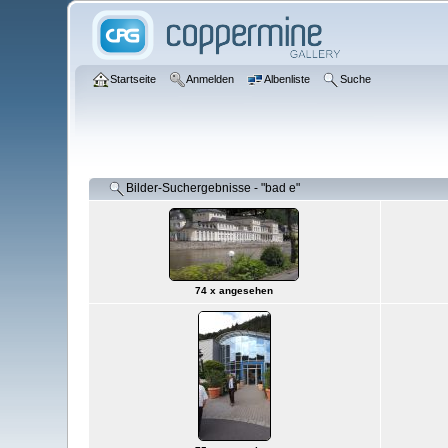
Startseite
Anmelden
Albenliste
Suche
Bilder-Suchergebnisse - "bad e"
74 x angesehen