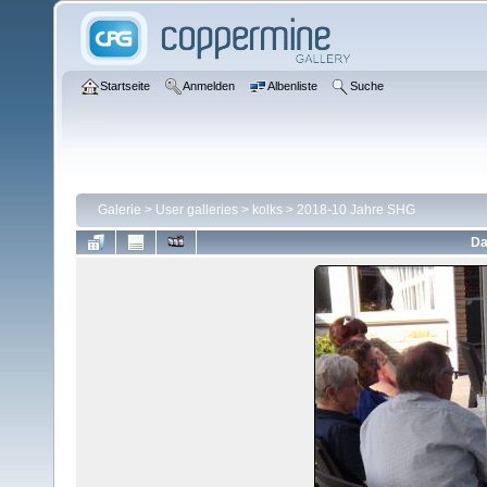
Startseite
Anmelden
Albenliste
Suche
Galerie
>
User galleries
>
kolks
>
2018-10 Jahre SHG
Da