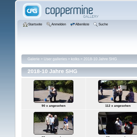
Startseite
Anmelden
Albenliste
Suche
Galerie
>
User galleries
>
kolks
>
2018-10 Jahre SHG
2018-10 Jahre SHG
90 x angesehen
112 x angesehen