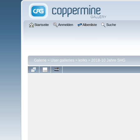
Startseite
Anmelden
Albenliste
Suche
Galerie
>
User galleries
>
kolks
>
2018-10 Jahre SHG