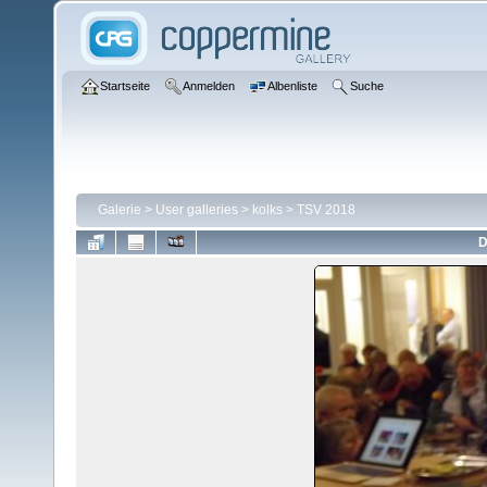
Startseite
Anmelden
Albenliste
Suche
Galerie
>
User galleries
>
kolks
>
TSV 2018
D